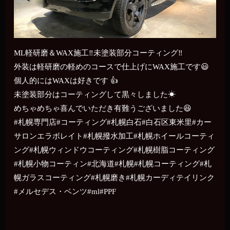
ML軽研磨＆WAX施工‼️未塗装部分コーティング‼️
外装は軽研磨の軽めのコースで仕上げにWAX施工です😃
個人的にはWAXは好きです 👍
未塗装部分はコーティングして黒々しました☀
めちゃめちゃ喜んでいただき有難うございました😆
#札幌専門店#コーティング#札幌白石#白石区東米里#カー
サロンエラボレイト#札幌撥水加工#札幌ホイールコーティ
ング#札幌ウィンドウコーティング#札幌樹脂コーティング
#札幌小物コーティン#北海道#札幌#札幌コーティング#札
幌ガラスコーティング#札幌磨き#札幌カーディテイリンク
#メルセデス・ベンツ#ml#PPF